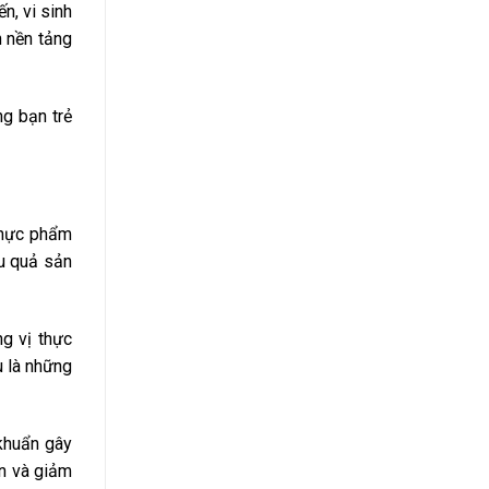
n, vi sinh
h nền tảng
g bạn trẻ
 thực phẩm
ệu quả sản
g vị thực
u là những
khuẩn gây
ơn và giảm