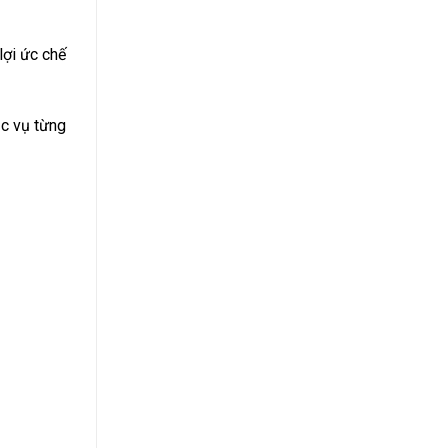
lợi ức chế
ục vụ từng