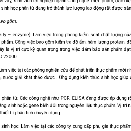
ì vậy, sinh viên tốt nghiệp ngành Công nghệ Thực phẩm, đặc biệ
sinh học phân tử đang trở thành lực lượng lao động rất được săn
 bao gồm:
a lý – enzyme): Làm việc trong phòng kiểm soát chất lượng củ
h phẩm. Công việc bao gồm kiểm tra độ ẩm, hàm lượng protein, đ
Đây là vị trí cực kỳ quan trọng trong việc đảm bảo sản phẩm đạ
SO 22000.
àm việc tại các phòng nghiên cứu để phát triển thực phẩm mới 
h, nước giải khát thảo dược… Ứng dụng kiến thức sinh học giúp
c phân tử: Các công nghệ như PCR, ELISA đang được áp dụng rộ
áng sinh hoặc gene biến đổi trong nguyên liệu thực phẩm. Vị trí n
thiết bị phân tích chuyên dụng.
sinh học: Làm việc tại các công ty cung cấp phụ gia thực phẩ