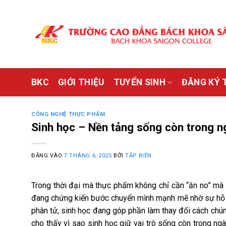
Bỏ
qua
nội
dung
BKC
GIỚI THIỆU
TUYỂN SINH
ĐĂNG KÝ 
CÔNG NGHỆ THỰC PHẨM
Sinh học – Nền tảng sống còn trong 
ĐĂNG VÀO
7 THÁNG 6, 2025
BỞI
TẬP BIÊN
Trong thời đại mà thực phẩm không chỉ cần “ăn no” mà
đang chứng kiến bước chuyển mình mạnh mẽ nhờ sự hỗ trợ
phân tử, sinh học đang góp phần làm thay đổi cách chún
cho thấy vì sao sinh học giữ vai trò sống còn trong ng