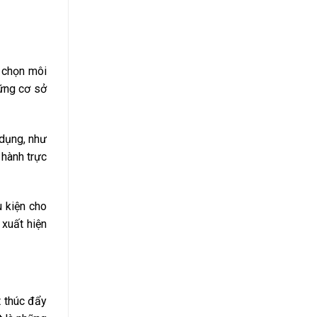
 chọn môi
hững cơ sở
 dụng, như
 hành trực
u kiện cho
 xuất hiện
t thúc đẩy