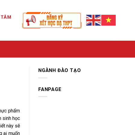
G TÂM
NGÀNH ĐÀO TẠO
FANPAGE
Thực phẩm
n sinh học
iết này sẽ
ng ai muốn