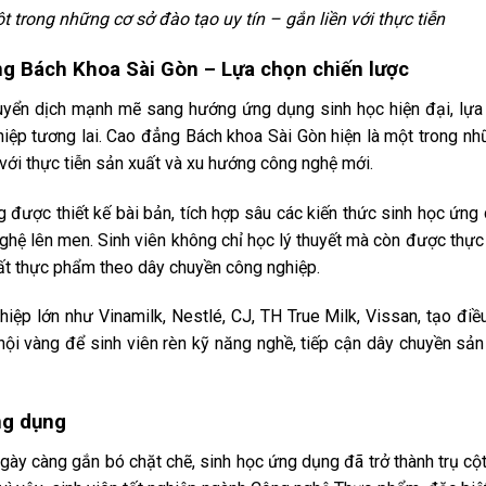
trong những cơ sở đào tạo uy tín – gắn liền với thực tiễn
g Bách Khoa Sài Gòn – Lựa chọn chiến lược
yển dịch mạnh mẽ sang hướng ứng dụng sinh học hiện đại, lựa
hiệp tương lai. Cao đẳng Bách khoa Sài Gòn hiện là một trong n
 với thực tiễn sản xuất và xu hướng công nghệ mới.
được thiết kế bài bản, tích hợp sâu các kiến thức sinh học ứng
nghệ lên men. Sinh viên không chỉ học lý thuyết mà còn được thực
uất thực phẩm theo dây chuyền công nghiệp.
hiệp lớn như Vinamilk, Nestlé, CJ, TH True Milk, Vissan, tạo điề
 hội vàng để sinh viên rèn kỹ năng nghề, tiếp cận dây chuyền sản
ng dụng
y càng gắn bó chặt chẽ, sinh học ứng dụng đã trở thành trụ cộ