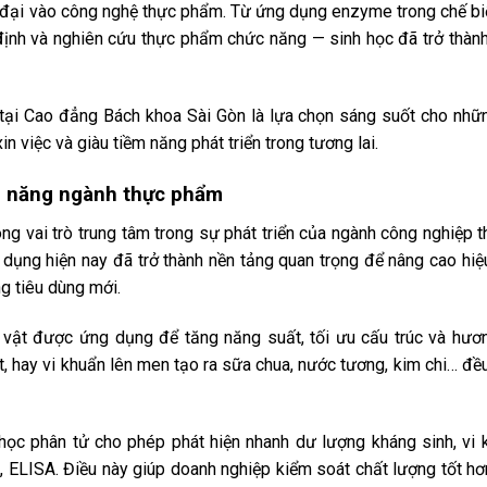
ện đại vào công nghệ thực phẩm. Từ ứng dụng enzyme trong chế biế
định và nghiên cứu thực phẩm chức năng — sinh học đã trở thàn
tại Cao đẳng Bách khoa Sài Gòn là lựa chọn sáng suốt cho nhữn
n việc và giàu tiềm năng phát triển trong tương lai.
m năng ngành thực phẩm
g vai trò trung tâm trong sự phát triển của ngành công nghiệp
g dụng hiện nay đã trở thành nền tảng quan trọng để nâng cao hi
g tiêu dùng mới.
 vật được ứng dụng để tăng năng suất, tối ưu cấu trúc và hươn
 hay vi khuẩn lên men tạo ra sữa chua, nước tương, kim chi… đề
học phân tử cho phép phát hiện nhanh dư lượng kháng sinh, vi 
, ELISA. Điều này giúp doanh nghiệp kiểm soát chất lượng tốt h