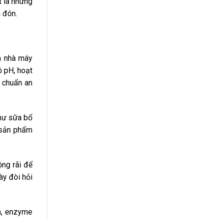
t là những
 đón.
a nhà máy
ộ pH, hoạt
t chuẩn an
như sữa bổ
 sản phẩm
ng rãi để
ày đòi hỏi
m, enzyme