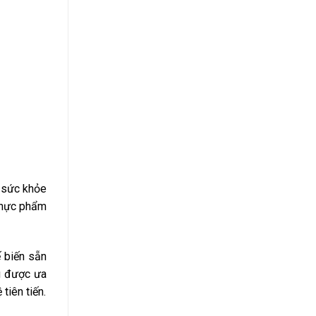
ệ sức khỏe
 thực phẩm
ế biến sẵn
g được ưa
iên tiến.