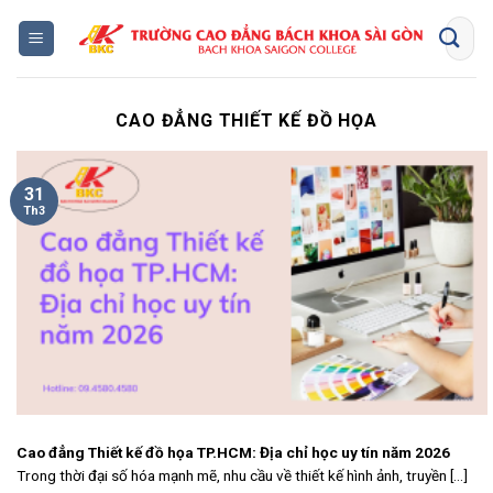
Bỏ
qua
nội
dung
CAO ĐẲNG THIẾT KẾ ĐỒ HỌA
31
Th3
Cao đẳng Thiết kế đồ họa TP.HCM: Địa chỉ học uy tín năm 2026
Trong thời đại số hóa mạnh mẽ, nhu cầu về thiết kế hình ảnh, truyền [...]