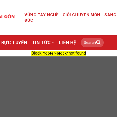
VỮNG TAY NGHỀ - GIỎI CHUYÊN MÔN - SÁN
ĐỨC
TRỰC TUYẾN
TIN TỨC
LIÊN HỆ
Block
not found
"footer-block"