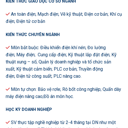
KIẾN THỨC GIÁO DỤC CƠ SỞ NGÀNH
An toàn điện; Mạch điện; Vẽ kỹ thuật; Điện cơ bản; Khí cụ
điện; Điện tử cơ bản
KIẾN THỨC CHUYÊN NGÀNH
Môn bắt buộc: Điều khiển điện khí nén; Đo lường
điện; Máy điện; Cung cấp điện; Kỹ thuật lắp đặt điện; Kỹ
thuật xung – số; Quản lý doanh nghiệp và tổ chức sản
xuất; Kỹ thuật cảm biến; PLC cơ bản; Truyền động
điện; Điện tử công suất; PLC nâng cao.
Môn tự chọn: Bảo vệ rơle; Rô bốt công nghiệp; Quấn dây
máy điện nâng cao;Đồ án môn học.
HỌC KỲ DOANH NGHIỆP
SV thực tập nghề nghiệp từ 2-4 tháng tại DN như một